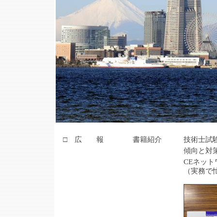
□ 広 報
書籍紹介 技術士試
傾向と対策 鹿
CEネットワークの仲
（実務で忙しい技術