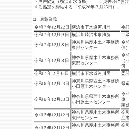
・災害協定（横浜市水道局） ：災害時におけ
する協定を締結する（平成28年３月25日）。
□ 表彰業務
令和７年12月22日
横浜市下水道河川局
委
令和７年12月９日
横浜川崎治水事務所
二
神奈川県厚木土木事務所
令
令和７年12月８日
東部センター
債
令
神奈川県厚木土木事務所
令和７年12月８日
（
東部センター
併
令和７年２月６日
横浜市下水道河川局
委
神奈川県県西土木事務所
令和６年12月23日
県
小田原土木センター
令
神奈川県県西土木事務所
令和６年12月23日
事
小田原土木センター
業
神奈川県厚木土木事務所
令
令和６年12月12日
東部センター
注
神奈川県厚木土木事務所
令
令和６年12月12日