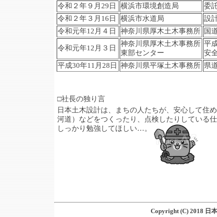
令和２年９月29日
横浜市環境創造局
委
令和２年３月16日
横浜市水道局
設
令和元年12月４日
神奈川県厚木土木事務所
国
神奈川県厚木土木事務所
平
令和元年12月３日
東部センター
安
平成30年11月28日
神奈川県平塚土木事務所
県
□社長の独り言
日本土木設計は、まちの人たちが、安心して住め
河道）などをつくったり、点検したりしている仕
しっかり勉強してほしい…。
Copyright (C) 2018 